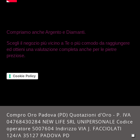
Argento e Diamanti
Compriamo anche Argento e Diamanti.
Scegli il negozio più vicino a Te o più comodo da raggiungere
ed ottieni una valutazione completa anche per le pietre
preziose.
Cookie Policy
Compro Oro Padova (PD) Quotazioni d'Oro - P. IVA
04768430284 NEW LIFE SRL UNIPERSONALE Codice
operatore 5007604 Indirizzo VIA J. FACCIOLATI
124/A 35127 PADOVA PD