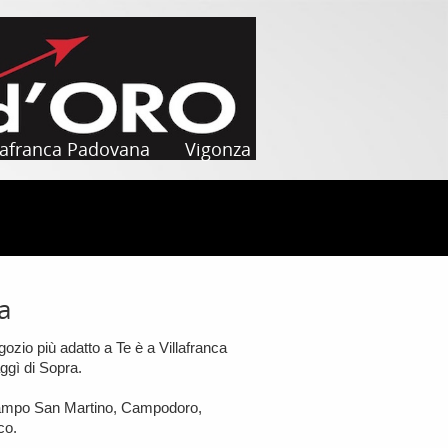
lafranca Padovana
Vigonza
a
egozio più adatto a Te è a Villafranca
ggì di Sopra.
a Campo San Martino, Campodoro,
co.