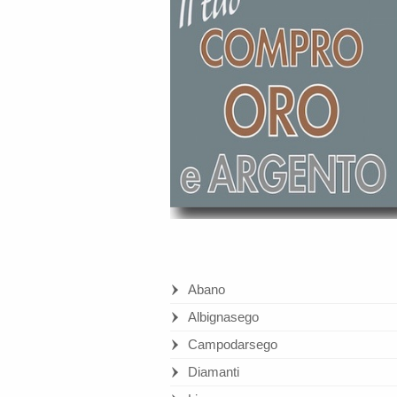
Abano
Albignasego
Campodarsego
Diamanti